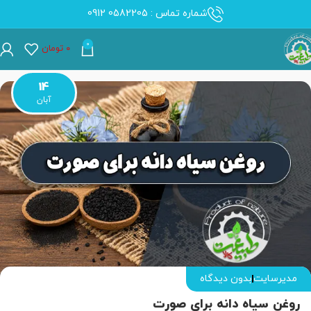
شماره تماس : 0582205 0912
0
۰
تومان
14
آبان
مدیرسایت
بدون دیدگاه
روغن سیاه دانه برای صورت