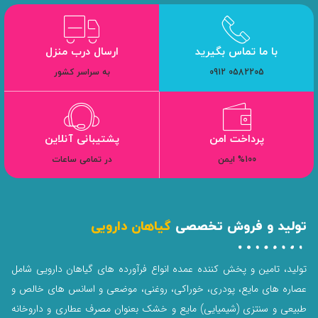
با ما تماس بگیرید
ارسال درب منزل
0582205 0912
به سراسر کشور
پرداخت امن
پشتیبانی آنلاین
%100 ایمن
در تمامی ساعات
تولید و فروش تخصصی
گیاهان دارویی
تولید، تامین و پخش کننده عمده انواع فرآورده های گیاهان دارویی شامل
عصاره های مایع، پودری، خوراکی، روغنی، موضعی و اسانس های خالص و
طبیعی و سنتزی (شیمیایی) مایع و خشک بعنوان مصرف عطاری و داروخانه