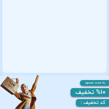
به مدت محدود
%10 تخفیف
کد تخفیف :