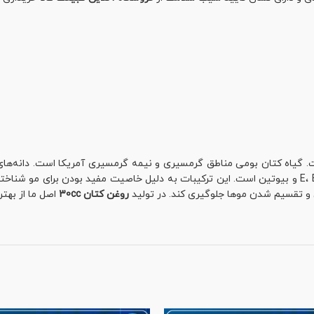
پروتئین از آن‌ها استفاده می‌شود. روغن کتان منبع غنی ویتامین E، B1، B2، B6 و بیوتین است. این ترکیبات به
 تقسیم شدن موها جلوگیری کند. در تولید
روغن کتان 30cc
اصل ما از بهت