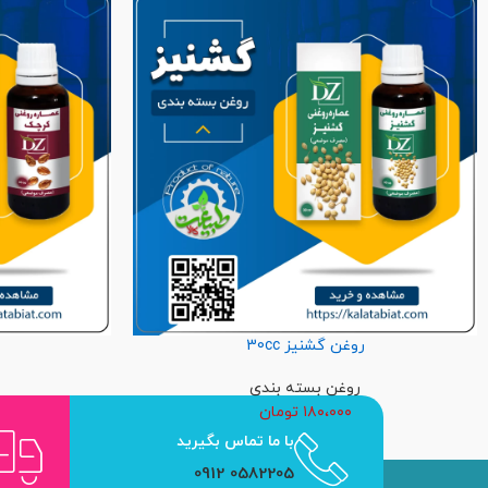
روغن گشنیز 30cc
روغن بسته بندی
۱۸۰،۰۰۰
تومان
با ما تماس بگیرید
0582205 0912