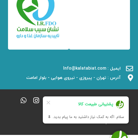
ایمیل : Info@kalatabiat.com
آدرس : تهران - پیروزی - نیروی هوایی - بلوار امامت
تمامی حقوق مادی و معنوی
این سایت محفوظ و متعلق
به سایت
طبیعت کالا
می
باشد.