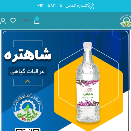
شماره تماس : 0582205 0912
0
۰
تومان