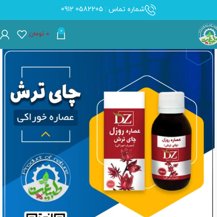
شماره تماس : 0582205 0912
0
۰
تومان