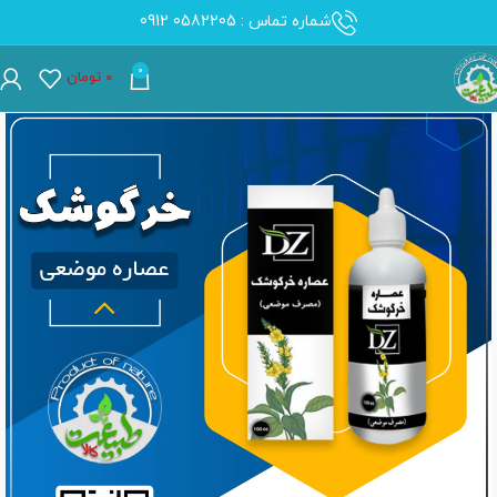
شماره تماس : 0582205 0912
0
۰
تومان