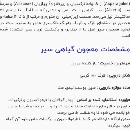
(Asparagales) از خانوادهٔ نرگسیان و زیرخانوادهٔ پیازیان (Alliaceae) و سردهٔ
سیر (Alliums). سیر گیاهی است علفی و دائمی که ساقهٔ آن تا ارتفاع ۴۰
سانتیمتر نیز می‌رسد. قسمت زیرزمینی آن متورم و مرکب از ۵ تا ۱۲ قطعه و
محصور در غشاهای نازک و ظریف به‌رنگ خاکستری مایل به سفید است. در
ولید
معجون سیر
اصل ما از بهترین و باکیفیت ترین سیر استفاده شده
است.
مشخصات معجون گیاهی سیر
مهمترین خاصیت :
باز کننده عروق
شکل دارویی :
ظرف ۱۸۰ گرمی
ماده موثره دارویی :
سیر، پوست لیمو، سنا
فراورده استاندارد شده بر اساس :
پودر گیاهان با فرمولاسیون و ترکیبات
خاص در حلال های متفاوت مانند عسل، شیره و … در دما و شرایط خاص
خوابانده می شود تا به غلظت خاصی برسد.
ضمن اینکه مارمالاد هر گیاه با فرمولاسیون و ترکیبات خاص خود آن گیاه
تهیه میگردد.