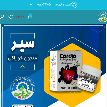
شماره تماس : 0582205 0912
0
۰
تومان