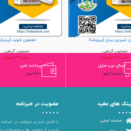
 شیرین بیان (پیزوشا)
معجون شوید (پرنیان
معجون گیاهی
معجون گیاهی
۳۴۷،۰۰۰
تومان
۳۴۸،۰۰۰
تومان
ارسال درب منزل
پرداخت امن
به سراسر کشور
%100 ایمن
ینک های مفید
عضویت در خبرنامه
صفحه اصلی
با تکمیل فرم زیر میتوانید در خبرنامه
شده و از تخفیف ها و محصولات جد