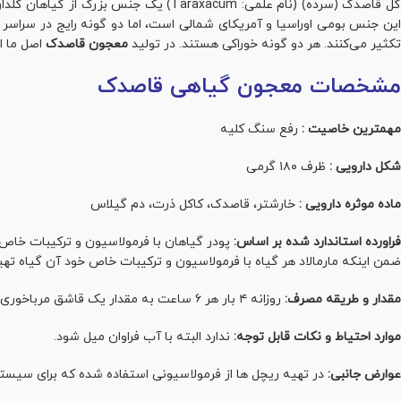
تکثیر می‌کنند. هر دو گونه خوراکی هستند. در تولید
معجون قاصدک
اصل ما ا
مشخصات معجون گیاهی قاصدک
مهمترین خاصیت :
رفع سنگ کلیه
شکل دارویی :
ظرف ۱۸۰ گرمی
ماده موثره دارویی :
خارشتر، قاصدک، کاکل ذرت، دم گیلاس
فراورده استاندارد شده بر اساس:
پودر گیاهان با فرمولاسیون و ترکیبات خاص
ضمن اینکه مارمالاد هر گیاه با فرمولاسیون و ترکیبات خاص خود آن گیاه تهی
مقدار و طریقه مصرف:
روزانه ۴ بار هر ۶ ساعت به مقدار یک قاشق مرباخوری همراه با دولیوان آب ولرم در هر وعده میل نمایید.
موارد احتیاط و نکات قابل توجه:
ندارد البته با آب فراوان میل شود.
عوارض جانبی:
در تهیه ریچل ها از فرمولاسیونی استفاده شده که برای سیس