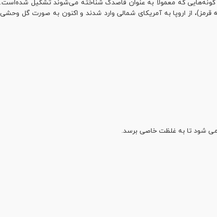
Taraxac) یک جنس بزرگ از گیاهان گلدار در خانواده گیاهان دارای گل‌های سبدی (کلاپرک) (Asteraceae) است که از گونه‌هایی که معمولاً به عنوان قاصدک شناخته می‌شوند تشکیل شده‌است.
 شمالی است، اما دو گونه رایج در سراسر جهان، T. officinale (قاصدک معمولی) و T. erythrospermum (قاصدک دانه قرمز)، از اروپا به آمریکای شمالی وارد شدند و اکنون به صورت گل وحشی
 می شود تا به غلظت خاصی برسد.