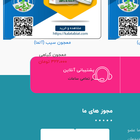
)
معجون سیب (آلما)
معجون گیاهی
۳۲۲،۰۰۰
تومان
پشتیبانی آنلاین
در تمامی ساعات
مجوز های ما
 ما عضو
یدمان