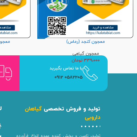
معجون کنجد (رماس)
معجون
معجون گیاهی
۳۳۹،۰۰۰
تومان
با ما تماس بگیرید
0582205 0912
ل
تولید و فروش تخصصی
گیاهان
دارویی
تولید، تامین و پخش کننده عمده انواع فرآورده