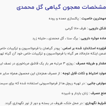
مشخصات معجون گیاهی گل محمدی
مهمترین خاصیت :
پاکسازی معده و روده
شکل دارویی :
ظرف ۱۸۰ گرمی
ماده موثره دارویی :
برگ سنا ، گل محمدی ، حلیله زرد
فراورده استاندارد شده بر اساس :
پودر گیاهان با فرمولاسیون و ترکیبات خا
ضمن اینکه مارمالاد هر گیاه با فرمولاسیون و ترکیبات خاص خود آن گیاه تهی
مقدار و طریقه مصرف :
روزی ۳ مرتبه هر بار یک قاشق مرباخوری در نصف لیوان آب ولرم.
موارد احتیاط و نکات قابل توجه :
از مصرف همزمان این محصول همراه سایر ملین
عوارض جانبی :
در تهیه ریچل ها از فرمولاسیونی استفاده شده که برای سی
منع مصرف :
زنان باردار و شیرده
شرایط نگهداری :
در محل خنک، ظروف در بسته و دور از نور نگهداری گردد.