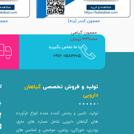
معجون کندر (بنه)
معجو
معجون گیاهی
۳۴۹،۰۰۰
تومان
با ما تماس بگیرید
0582205 0912
ل
تولید و فروش تخصصی
گیاهان
دارویی
تولید، تامین و پخش کننده عمده انواع فرآورده
های گیاهان دارویی شامل عصاره های مایع،
پودری، خوراکی، روغنی، موضعی و اسانس های