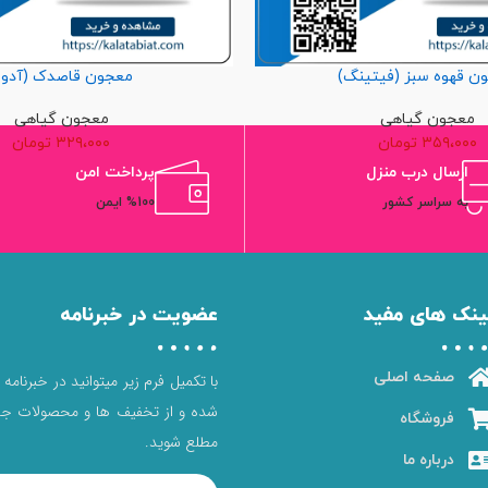
ن قهوه سبز (فیتینگ)
معجون قاصدک (آدور
معجون گیاهی
معجون گیاهی
۳۵۹،۰۰۰
تومان
۳۲۹،۰۰۰
تومان
ارسال درب منزل
پرداخت امن
به سراسر کشور
%100 ایمن
ینک های مفید
عضویت در خبرنامه
صفحه اصلی
با تکمیل فرم زیر میتوانید در خبرنامه
شده و از تخفیف ها و محصولات جد
فروشگاه
مطلع شوید.
درباره ما