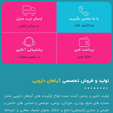
با ما تماس بگیرید
ارسال درب منزل
0582205 0912
به سراسر کشور
پرداخت امن
پشتیبانی آنلاین
%100 ایمن
در تمامی ساعات
تولید و فروش تخصصی
گیاهان دارویی
تولید، تامین و پخش کننده عمده انواع فرآورده های گیاهان دارویی شامل
عصاره های مایع، پودری، خوراکی، روغنی، موضعی و اسانس های خالص و
طبیعی و سنتزی (شیمیایی) مایع و خشک بعنوان مصرف عطاری و داروخانه