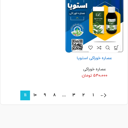
عصاره خوراکی استویا
عصاره خوراکی
۵۴۰،۰۰۰
تومان
11
10
9
8
…
3
2
1
←