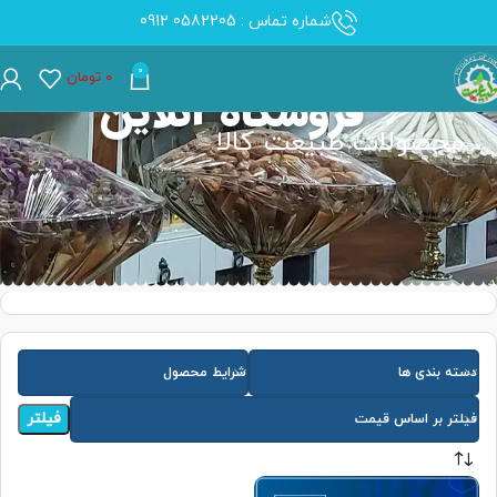
شماره تماس : 0582205 0912
0
۰
تومان
فروشگاه آنلاین
محصولات طبیعت کالا
دسته بندی ها
شرایط محصول
فیلتر
فیلتر بر اساس قیمت