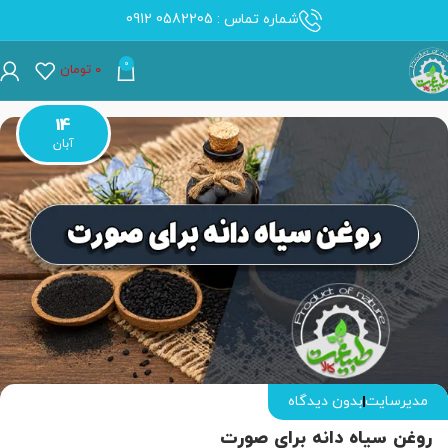
شماره تماس : 0582205 0912
0
۰
تومان
14
آبان
مدیرسایت
بدون دیدگاه
روغن سیاه دانه برای صورت