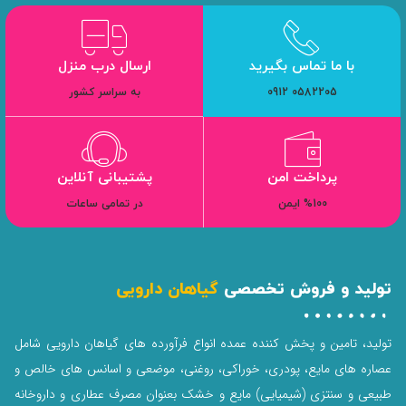
با ما تماس بگیرید
ارسال درب منزل
0582205 0912
به سراسر کشور
پرداخت امن
پشتیبانی آنلاین
%100 ایمن
در تمامی ساعات
تولید و فروش تخصصی
گیاهان دارویی
تولید، تامین و پخش کننده عمده انواع فرآورده های گیاهان دارویی شامل
عصاره های مایع، پودری، خوراکی، روغنی، موضعی و اسانس های خالص و
طبیعی و سنتزی (شیمیایی) مایع و خشک بعنوان مصرف عطاری و داروخانه