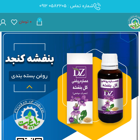
شماره تماس : 0582205 0912
0
۰
تومان