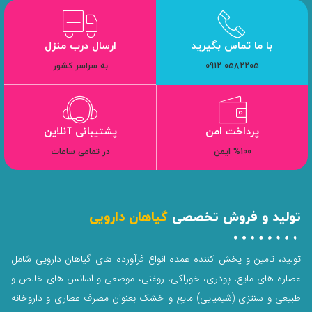
با ما تماس بگیرید
ارسال درب منزل
0582205 0912
به سراسر کشور
پرداخت امن
پشتیبانی آنلاین
%100 ایمن
در تمامی ساعات
تولید و فروش تخصصی
گیاهان دارویی
تولید، تامین و پخش کننده عمده انواع فرآورده های گیاهان دارویی شامل
عصاره های مایع، پودری، خوراکی، روغنی، موضعی و اسانس های خالص و
طبیعی و سنتزی (شیمیایی) مایع و خشک بعنوان مصرف عطاری و داروخانه