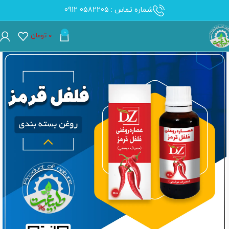
شماره تماس : 0582205 0912
0
۰
تومان