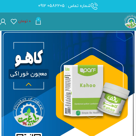
شماره تماس : 0582205 0912
0
۰
تومان