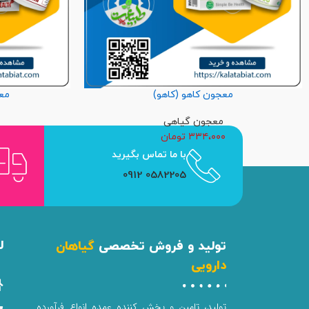
معجون کاهو (کاهو)
مع
معجون گیاهی
۳۳۴،۰۰۰
تومان
با ما تماس بگیرید
0582205 0912
ل
تولید و فروش تخصصی
گیاهان
دارویی
تولید، تامین و پخش کننده عمده انواع فرآورده