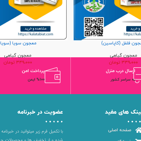
جون فلفل (کاپاسین)
معجون سویا (سویا)
معجون گیاهی
معجون گیاهی
۳۳۹،۰۰۰
تومان
۳۴۹،۰۰۰
تومان
ارسال درب منزل
پرداخت امن
به سراسر کشور
%100 ایمن
ینک های مفید
عضویت در خبرنامه
صفحه اصلی
با تکمیل فرم زیر میتوانید در خبرنامه
شده و از تخفیف ها و محصولات جد