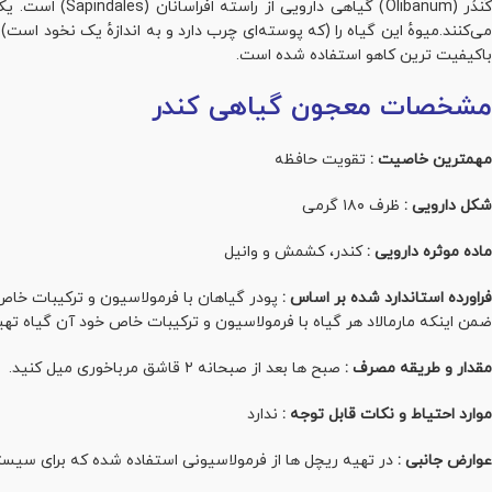
کُندُر (banum
ی‌کنند.میوهٔ این گیاه را (که پوسته‌ای چرب دارد و به اندازهٔ یک نخود است
باکیفیت ترین کاهو استفاده شده است.
مشخصات معجون گیاهی کندر
مهمترین خاصیت :
تقویت حافظه
شکل دارویی :
ظرف ۱۸۰ گرمی
ماده موثره دارویی :
کندر، کشمش و وانیل
فراورده استاندارد شده بر اساس :
پودر گیاهان با فرمولاسیون و ترکیبات خا
ضمن اینکه مارمالاد هر گیاه با فرمولاسیون و ترکیبات خاص خود آن گیاه تهی
مقدار و طریقه مصرف :
صبح ها بعد از صبحانه ۲ قاشق مرباخوری میل کنید.
موارد احتیاط و نکات قابل توجه :
ندارد
عوارض جانبی :
در تهیه ریچل ها از فرمولاسیونی استفاده شده که برای سی