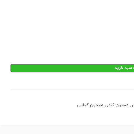
 سبد خرید
ی
,
معجون کندر
,
معجون گیاهی