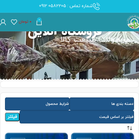
شماره تماس : 0582205 0912
0
۰
تومان
فروشگاه آنلاین
محصولات طبیعت کالا
دسته بندی ها
شرایط محصول
فیلتر
فیلتر بر اساس قیمت