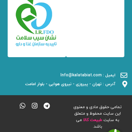
ایمیل : Info@kalatabiat.com
آدرس : تهران - پیروزی - نیروی هوایی - بلوار امامت
تمامی حقوق مادی و معنوی
این سایت محفوظ و متعلق
به سایت
طبیعت کالا
می
باشد.